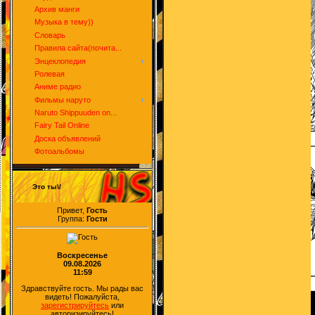
Архив манги
Музыка в тему))
Словарь
Правила сайта(почита...
Энцеклопедия
Ролевая
Аниме радио
Фильмы наруто
Naruto Shippuuden on...
Fairy Tail Online
Доска объявлений
Фотоальбомы
Это ты\/
Привет,
Гость
Группа:
Гости
Воскресенье
09.08.2026
11:59
Здравствуйте гость. Мы рады вас
видеть! Пожалуйста,
зарегистрируйтесь
или
авторизируйтесь!