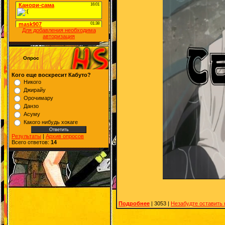
Для добавления необходима
авторизация
Опрос
Кого еще воскресит Кабуто?
Никого
Джирайу
Орочимару
Данзо
Асуму
Какого нибудь хокаге
Результаты
|
Архив опросов
Всего ответов:
14
Подробнее
| 3053 |
Незабудте оставить