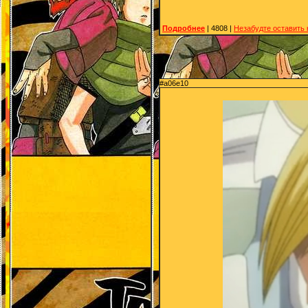
Подробнее
| 4808 |
Незабудте оставить
#a06e10