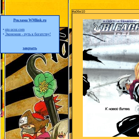
#a06e10
Реклама WMlink.ru
•
qiq.ucoz.com
•
Экономия - путь к богатству!
закрыть