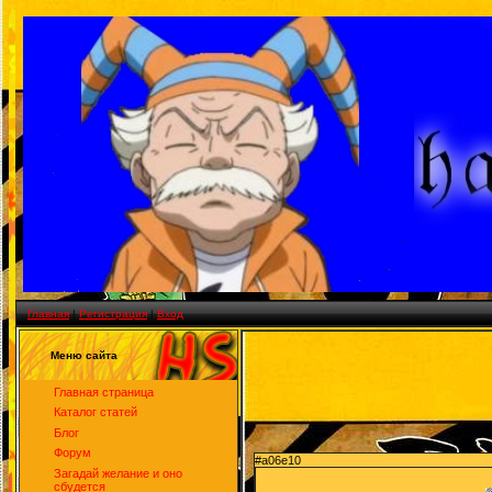
Главная
|
Регистрация
|
Вход
Меню сайта
Главная страница
Каталог статей
Блог
Форум
#a06e10
Загадай желание и оно
сбудется