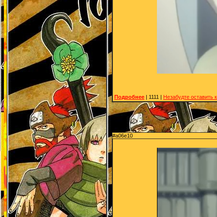
Подробнее
| 1111 |
Незабудте оставить 
#a06e10