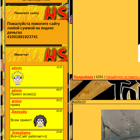
Помогите сайту
Пожалуйста помогите сайту
любой суммой на яндекс
деньгах
41001881923741
Мини-чат
Подробнее
| 6281 |
Незабудте оставить
#a06e10