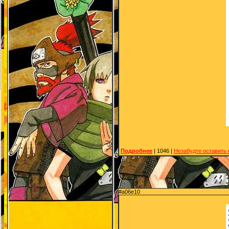
Подробнее
| 1046 |
Незабудте оставить
#a06e10