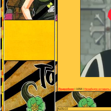
Подробнее
| 1058 |
Незабудте оставить
#a06e10