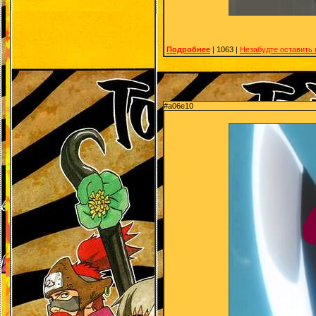
Подробнее
| 1063 |
Незабудте оставить
#a06e10